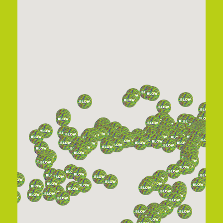
Steinbauergasse 36, 1120 Wien
Tabak Trafik M. Reichenauer
Stuwerstraße 27b/Top 3/L6, 1020 Wien
Tabak Trafik Marion Blumauer
Speisinger Straße 135/3, 1230 Wien
Tabak Trafik Michael Reitmair E. U.
Stadtplatz 19, 4690 Schwanenstadt,
Oberösterreich
Tabak Trafik Nicolas Wanner
Mitterweg 21, 6020 Innsbruck, Tirol
Tabak Trafik Punz Harald E. U.
Graben 60, 3300 Amstetten, Niederösterreich