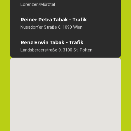
Lorenzen/Mürztal
Reiner Petra Tabak - Trafik
Nussdorfer Straße 6, 1090 Wien
Renz Erwin Tabak - Trafik
Landsbergerstraße 9, 3100 St. Pölten
Rinorthner Karl Tabakfachgeschäft
Hauptstraße 1, 4873 Frankenburg am
Hausruck
Rockenbauer Felicia E. U. Tabak -
Trafik
Prager Straße 145/Top 2, 1210 Wien
Rodler Angelika Tabak - Trafik
Mitterhofergasse 2, 1210 Wien