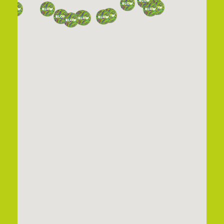
Tabak Trafik Ravelson Fabien Julien
Mariahilfer Straße 8, 1070 Wien
Tabak Trafik Reinhold
Halmenschlager
Untere Augartenstraße 14, 1020 Wien
Tabak Trafik Schedlberger
Rooseveltstraße 8, 4400 Steyr, Oberösterreich
Tabak Trafik Thomas Peter
Schwaiger
Bahnhof Meidling, 1120 Wien
Tabakfachhandel Oppitz
Gerasdorfer Straße 4a, 1180 Wien